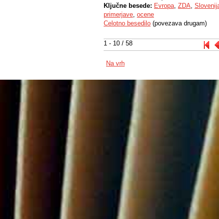
Ključne besede:
Evropa
,
ZDA
,
Slovenij
primerjave
,
ocene
Celotno besedilo
(povezava drugam)
1 - 10 / 58
Na vrh