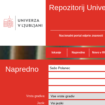
Repozitorij Unive
Nacionalni portal odprte znanosti
Iskanje
Napredno
Novo v R
Napredno
Vrsta gradiva:
Jezik: