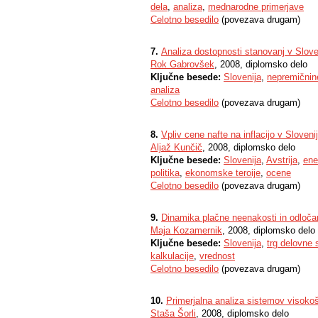
dela
,
analiza
,
mednarodne primerjave
Celotno besedilo
(povezava drugam)
7.
Analiza dostopnosti stanovanj v Sloven
Rok Gabrovšek
, 2008, diplomsko delo
Ključne besede:
Slovenija
,
nepremičnin
analiza
Celotno besedilo
(povezava drugam)
8.
Vpliv cene nafte na inflacijo v Sloveniji
Aljaž Kunčič
, 2008, diplomsko delo
Ključne besede:
Slovenija
,
Avstrija
,
ene
politika
,
ekonomske teroije
,
ocene
Celotno besedilo
(povezava drugam)
9.
Dinamika plačne neenakosti in odločanj
Maja Kozamernik
, 2008, diplomsko delo
Ključne besede:
Slovenija
,
trg delovne s
kalkulacije
,
vrednost
Celotno besedilo
(povezava drugam)
10.
Primerjalna analiza sistemov visoko
Staša Šorli
, 2008, diplomsko delo