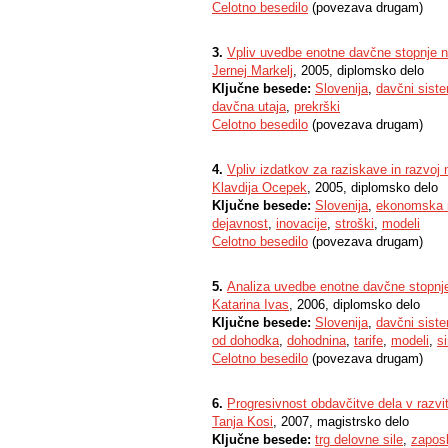
Celotno besedilo
(povezava drugam)
3.
Vpliv uvedbe enotne davčne stopnje na
Jernej Markelj
, 2005, diplomsko delo
Ključne besede:
Slovenija
,
davčni siste
davčna utaja
,
prekrški
Celotno besedilo
(povezava drugam)
4.
Vpliv izdatkov za raziskave in razvoj
Klavdija Ocepek
, 2005, diplomsko delo
Ključne besede:
Slovenija
,
ekonomska r
dejavnost
,
inovacije
,
stroški
,
modeli
Celotno besedilo
(povezava drugam)
5.
Analiza uvedbe enotne davčne stopnj
Katarina Ivas
, 2006, diplomsko delo
Ključne besede:
Slovenija
,
davčni siste
od dohodka
,
dohodnina
,
tarife
,
modeli
,
s
Celotno besedilo
(povezava drugam)
6.
Progresivnost obdavčitve dela v razvit
Tanja Kosi
, 2007, magistrsko delo
Ključne besede:
trg delovne sile
,
zapos