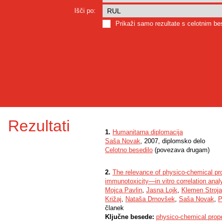
Išči po:
Prikaži samo rezultate s celotnim b
Rezultati
1.
Humanitarna diplomacija
Saša Novak
, 2007, diplomsko delo
Celotno besedilo
(povezava drugam)
2.
The relevance of physico-chemical prop
immunotoxicity—in vitro correlation an
Mojca Pavlin
,
Jasna Lojk
,
Klemen Stroj
Križaj
,
Nataša Drnovšek
,
Saša Novak
,
P
članek
Ključne besede:
physico-chemical prope