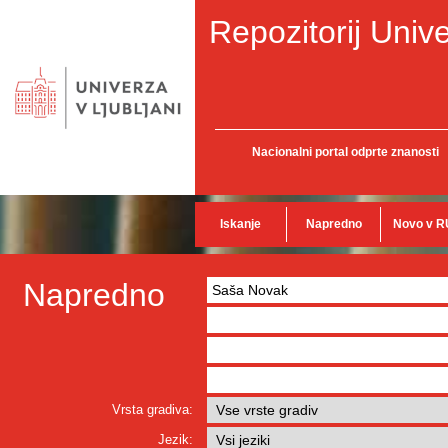
Repozitorij Unive
Nacionalni portal odprte znanosti
Iskanje
Napredno
Novo v R
Napredno
Vrsta gradiva:
Jezik: