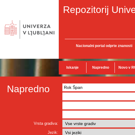
Repozitorij Unive
Nacionalni portal odprte znanosti
Iskanje
Napredno
Novo v R
Napredno
Vrsta gradiva:
Jezik: