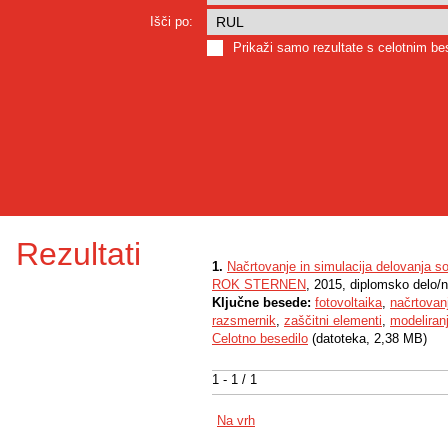
Išči po:
Prikaži samo rezultate s celotnim b
Rezultati
1.
Načrtovanje in simulacija delovanja s
ROK STERNEN
, 2015, diplomsko delo/
Ključne besede:
fotovoltaika
,
načrtovan
razsmernik
,
zaščitni elementi
,
modeliran
Celotno besedilo
(datoteka, 2,38 MB)
1 - 1 / 1
Na vrh