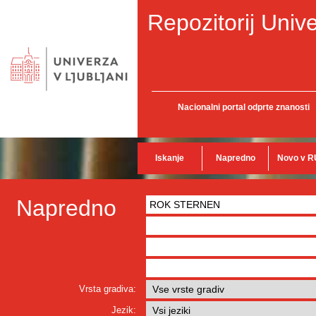
Repozitorij Unive
Nacionalni portal odprte znanosti
Iskanje
Napredno
Novo v R
Napredno
Vrsta gradiva:
Jezik: