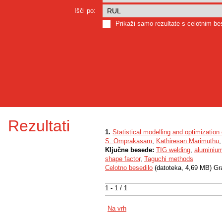
Išči po:
Prikaži samo rezultate s celotnim b
Rezultati
1.
Statistical modelling and optimizatio
S. Omprakasam
,
Kathiresan Marimuthu
Ključne besede:
TIG welding
,
aluminiu
shape factor
,
Taguchi methods
Celotno besedilo
(datoteka, 4,69 MB) Gr
1 - 1 / 1
Na vrh