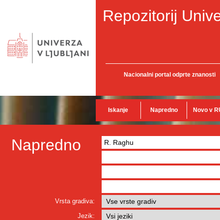
Repozitorij Unive
Nacionalni portal odprte znanosti
Iskanje
Napredno
Novo v R
Napredno
Vrsta gradiva:
Jezik: