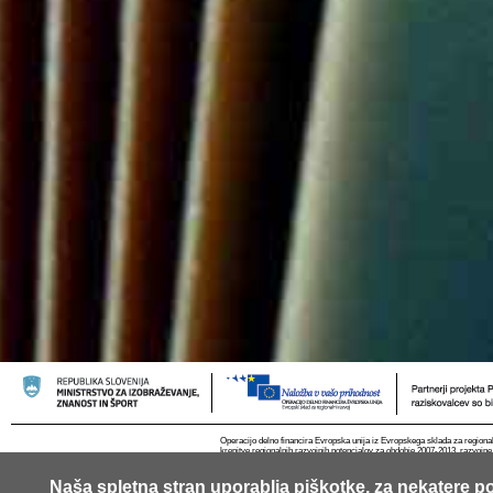
Operacijo delno financira Evropska unija iz Evropskega sklada za regional
krepitve regionalnih razvojnih potencialov za obdobje 2007-2013, razvojne
Naša spletna stran uporablja piškotke, za nekatere po