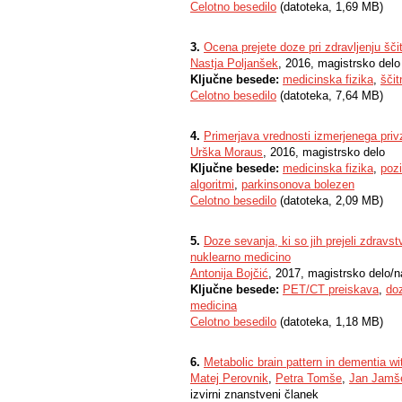
Celotno besedilo
(datoteka, 1,69 MB)
3.
Ocena prejete doze pri zdravljenju ščit
Nastja Poljanšek
, 2016, magistrsko delo
Ključne besede:
medicinska fizika
,
ščit
Celotno besedilo
(datoteka, 7,64 MB)
4.
Primerjava vrednosti izmerjenega p
Urška Moraus
, 2016, magistrsko delo
Ključne besede:
medicinska fizika
,
pozi
algoritmi
,
parkinsonova bolezen
Celotno besedilo
(datoteka, 2,09 MB)
5.
Doze sevanja, ki so jih prejeli zdravs
nuklearno medicino
Antonija Bojčić
, 2017, magistrsko delo/n
Ključne besede:
PET/CT preiskava
,
do
medicina
Celotno besedilo
(datoteka, 1,18 MB)
6.
Metabolic brain pattern in dementia w
Matej Perovnik
,
Petra Tomše
,
Jan Jamš
izvirni znanstveni članek