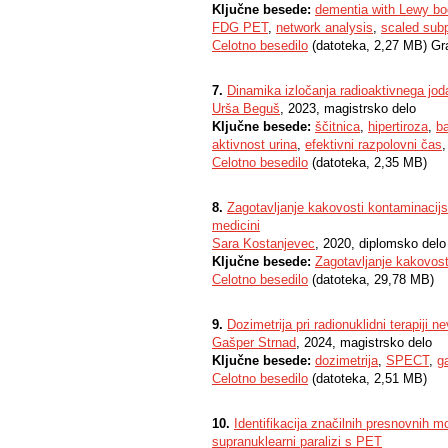
Ključne besede:
dementia with Lewy bo
FDG PET
,
network analysis
,
scaled subp
Celotno besedilo
(datoteka, 2,27 MB) Gr
7.
Dinamika izločanja radioaktivnega jod
Urša Beguš
, 2023, magistrsko delo
Ključne besede:
ščitnica
,
hipertiroza
,
b
aktivnost urina
,
efektivni razpolovni čas
Celotno besedilo
(datoteka, 2,35 MB)
8.
Zagotavljanje kakovosti kontaminacijski
medicini
Sara Kostanjevec
, 2020, diplomsko delo
Ključne besede:
Zagotavljanje kakovost
Celotno besedilo
(datoteka, 29,78 MB)
9.
Dozimetrija pri radionuklidni terapiji
Gašper Strnad
, 2024, magistrsko delo
Ključne besede:
dozimetrija
,
SPECT
,
g
Celotno besedilo
(datoteka, 2,51 MB)
10.
Identifikacija značilnih presnovnih mo
supranuklearni paralizi s PET