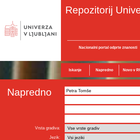
Repozitorij Unive
Nacionalni portal odprte znanosti
Iskanje
Napredno
Novo v R
Napredno
Vrsta gradiva:
Jezik: