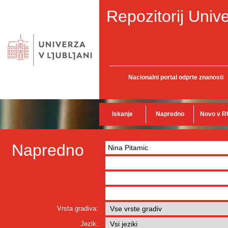
Repozitorij Unive
Nacionalni portal odprte znanosti
Iskanje
Napredno
Novo v R
Napredno
Vrsta gradiva:
Jezik: