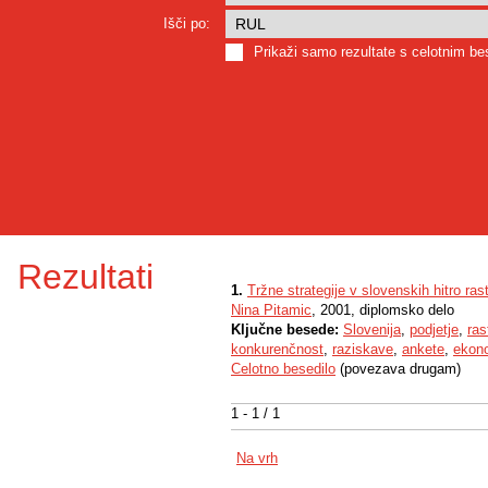
Išči po:
Prikaži samo rezultate s celotnim b
Rezultati
1.
Tržne strategije v slovenskih hitro rast
Nina Pitamic
, 2001, diplomsko delo
Ključne besede:
Slovenija
,
podjetje
,
ras
konkurenčnost
,
raziskave
,
ankete
,
ekono
Celotno besedilo
(povezava drugam)
1 - 1 / 1
Na vrh