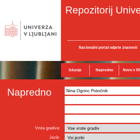
Repozitorij Unive
Nacionalni portal odprte znanosti
Iskanje
Napredno
Novo v R
Napredno
Vrsta gradiva:
Jezik: