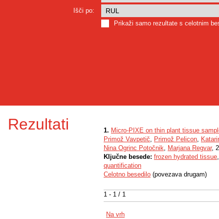
Išči po:
Prikaži samo rezultate s celotnim b
Rezultati
1.
Micro-PIXE on thin plant tissue sampl
Primož Vavpetič
,
Primož Pelicon
,
Katari
Nina Ogrinc Potočnik
,
Marjana Regvar
, 
Ključne besede:
frozen hydrated tissue
quantification
Celotno besedilo
(povezava drugam)
1 - 1 / 1
Na vrh