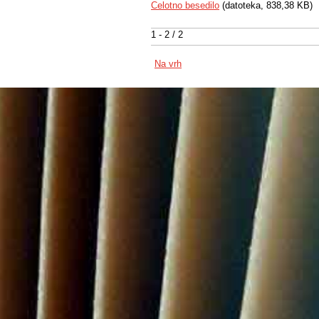
Celotno besedilo
(datoteka, 838,38 KB)
1 - 2 / 2
Na vrh