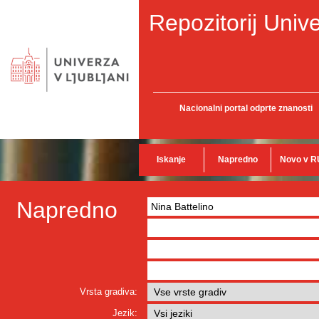
Repozitorij Unive
Nacionalni portal odprte znanosti
Iskanje
Napredno
Novo v R
Napredno
Vrsta gradiva:
Jezik: