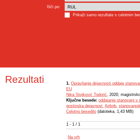
Išči po:
Prikaži samo rezultate s celotnim b
Rezultati
1.
Opravljanje dejavnosti oddaje stanovan
EU
Nika Stojković Todorić
, 2020, magistrsk
Ključne besede:
oddajanje stanovanj v
gostinska dejavnost
,
Airbnb
,
stanovanjs
Celotno besedilo
(datoteka, 1,43 MB)
1 - 1 / 1
Na vrh