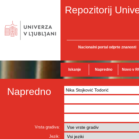
Repozitorij Unive
Nacionalni portal odprte znanosti
Iskanje
Napredno
Novo v R
Napredno
Vrsta gradiva:
Jezik: