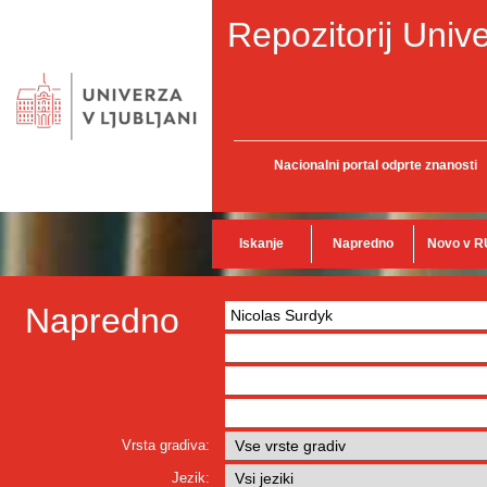
Repozitorij Unive
Nacionalni portal odprte znanosti
Iskanje
Napredno
Novo v R
Napredno
Vrsta gradiva:
Jezik: