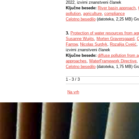
2022, izvirni znanstveni članek
Ključne besede:
River basin approach
,
pollution
,
agriculture
,
compliance
Celotno besedilo
(datoteka, 2,25 MB) Gr
3.
Protection of water resources from agr
Susanne Wuijts
,
Morten Graversgaard
,
C
Farrow
,
Nicolas Surdyk
,
Rozalija Cvejić
,
izvirni znanstveni članek
Ključne besede:
diffuse pollution from a
approaches
,
WaterFramework Directive
,
Celotno besedilo
(datoteka, 1,75 MB) Gr
1 - 3 / 3
Na vrh