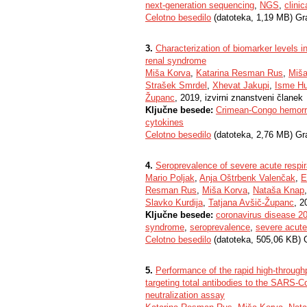
next-generation sequencing
,
NGS
,
clini
Celotno besedilo
(datoteka, 1,19 MB) Gr
3.
Characterization of biomarker levels 
renal syndrome
Miša Korva
,
Katarina Resman Rus
,
Miša
Strašek Smrdel
,
Xhevat Jakupi
,
Isme Hu
Županc
, 2019, izvirni znanstveni članek
Ključne besede:
Crimean-Congo hemorrh
cytokines
Celotno besedilo
(datoteka, 2,76 MB) Gr
4.
Seroprevalence of severe acute respi
Mario Poljak
,
Anja Oštrbenk Valenčak
,
E
Resman Rus
,
Miša Korva
,
Nataša Knap
Slavko Kurdija
,
Tatjana Avšič-Županc
, 2
Ključne besede:
coronavirus disease 2
syndrome
,
seroprevalence
,
severe acute
Celotno besedilo
(datoteka, 505,06 KB) 
5.
Performance of the rapid high-throu
targeting total antibodies to the SARS-C
neutralization assay