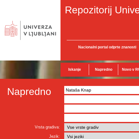
Repozitorij Unive
Nacionalni portal odprte znanosti
Iskanje
Napredno
Novo v R
Napredno
Vrsta gradiva:
Jezik: