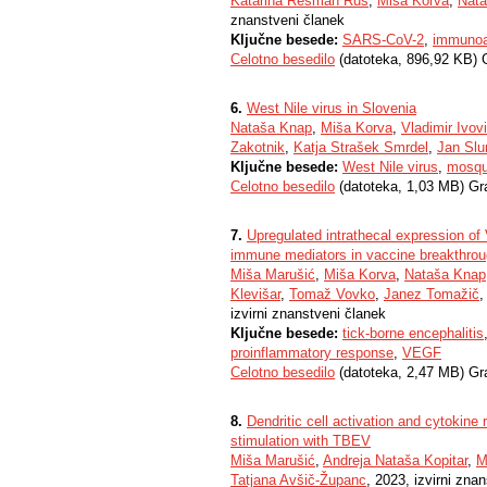
Katarina Resman Rus
,
Miša Korva
,
Nat
znanstveni članek
Ključne besede:
SARS-CoV-2
,
immuno
Celotno besedilo
(datoteka, 896,92 KB) 
6.
West Nile virus in Slovenia
Nataša Knap
,
Miša Korva
,
Vladimir Ivov
Zakotnik
,
Katja Strašek Smrdel
,
Jan Sl
Ključne besede:
West Nile virus
,
mosqu
Celotno besedilo
(datoteka, 1,03 MB) Gr
7.
Upregulated intrathecal expression of
immune mediators in vaccine breakthroug
Miša Marušić
,
Miša Korva
,
Nataša Knap
Klevišar
,
Tomaž Vovko
,
Janez Tomažič
izvirni znanstveni članek
Ključne besede:
tick-borne encephalitis
proinflammatory response
,
VEGF
Celotno besedilo
(datoteka, 2,47 MB) Gr
8.
Dendritic cell activation and cytokine
stimulation with TBEV
Miša Marušić
,
Andreja Nataša Kopitar
,
M
Tatjana Avšič-Županc
, 2023, izvirni zna