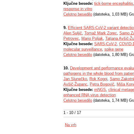
Ključne besede:
tick-borne encephalitis
response in vitro
Celotno besedilo
(datoteka, 1,03 MB) Gr
9.
Efficient SARS-CoV-2 variant detecti
Alen Suljič
,
Tomaž Mark Zorec
,
Samo Za
Petrovec
,
Mario Poljak
,
Tatjana Avšič-Ž
Ključne besede:
SARS-CoV-2
,
COVID-
molecular surveillance
,
spike gene
Celotno besedilo
(datoteka, 1,80 MB) Gr
10.
Development and performance evaluat
pathogens in the whole blood from patient
Jan Slunečko
,
Rok Kogoj
,
Samo Zakotn
Avšič-Županc
,
Petra Bogovič
,
Miša Kor
Ključne besede:
mNGS
,
clinical metag
enhanced RNA virus detection
Celotno besedilo
(datoteka, 1,74 MB) Gr
1 - 10 / 17
Na vrh