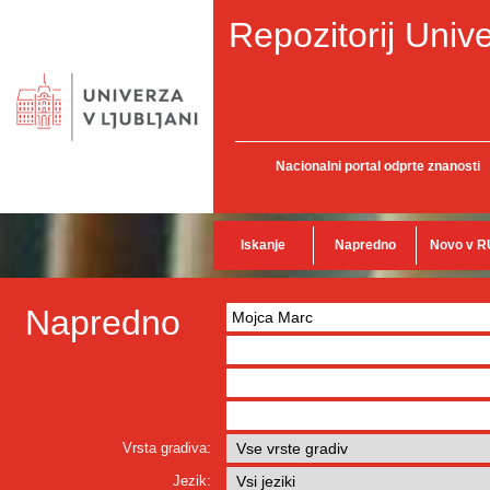
Repozitorij Unive
Nacionalni portal odprte znanosti
Iskanje
Napredno
Novo v R
Napredno
Vrsta gradiva:
Jezik: