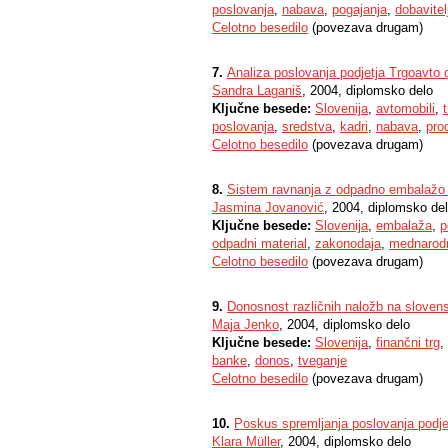
poslovanja
,
nabava
,
pogajanja
,
dobavitelj
Celotno besedilo
(povezava drugam)
7.
Analiza poslovanja podjetja Trgoavto 
Sandra Laganiš
, 2004, diplomsko delo
Ključne besede:
Slovenija
,
avtomobili
,
poslovanja
,
sredstva
,
kadri
,
nabava
,
pro
Celotno besedilo
(povezava drugam)
8.
Sistem ravnanja z odpadno embalažo v
Jasmina Jovanović
, 2004, diplomsko de
Ključne besede:
Slovenija
,
embalaža
,
p
odpadni material
,
zakonodaja
,
mednarodn
Celotno besedilo
(povezava drugam)
9.
Donosnost različnih naložb na sloven
Maja Jenko
, 2004, diplomsko delo
Ključne besede:
Slovenija
,
finančni trg
,
banke
,
donos
,
tveganje
Celotno besedilo
(povezava drugam)
10.
Poskus spremljanja poslovanja podj
Klara Müller
, 2004, diplomsko delo