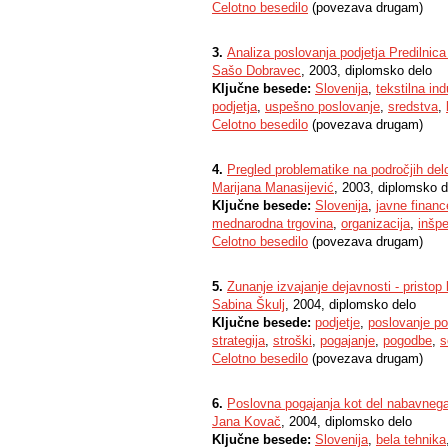
Celotno besedilo
(povezava drugam)
3.
Analiza poslovanja podjetja Predilnica 
Sašo Dobravec
, 2003, diplomsko delo
Ključne besede:
Slovenija
,
tekstilna ind
podjetja
,
uspešno poslovanje
,
sredstva
,
Celotno besedilo
(povezava drugam)
4.
Pregled problematike na področjih de
Marijana Manasijević
, 2003, diplomsko d
Ključne besede:
Slovenija
,
javne financ
mednarodna trgovina
,
organizacija
,
inšpe
Celotno besedilo
(povezava drugam)
5.
Zunanje izvajanje dejavnosti - pristop
Sabina Škulj
, 2004, diplomsko delo
Ključne besede:
podjetje
,
poslovanje po
strategija
,
stroški
,
pogajanje
,
pogodbe
,
s
Celotno besedilo
(povezava drugam)
6.
Poslovna pogajanja kot del nabavneg
Jana Kovač
, 2004, diplomsko delo
Ključne besede:
Slovenija
,
bela tehnika