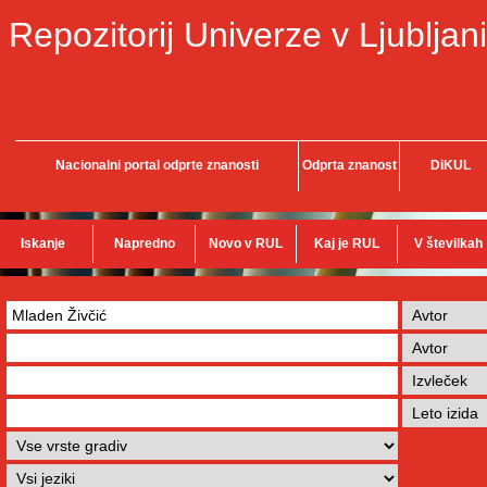
Repozitorij Univerze v Ljubljani
Nacionalni portal odprte znanosti
Odprta znanost
DiKUL
Iskanje
Napredno
Novo v RUL
Kaj je RUL
V številkah