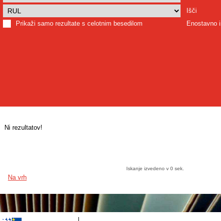
Išči
Prikaži samo rezultate s celotnim besedilom
Enostavno i
Ni rezultatov!
Iskanje izvedeno v 0 sek.
Na vrh