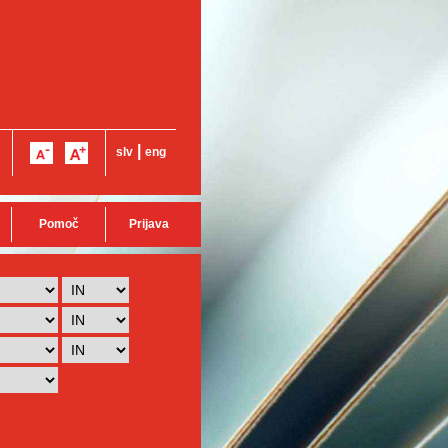
|
slv
eng
Pomoč
Prijava