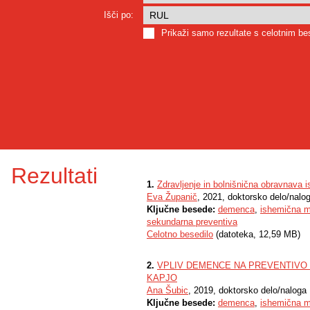
Išči po:
Prikaži samo rezultate s celotnim b
Rezultati
1.
Zdravljenje in bolnišnična obravnava
Eva Županič
, 2021, doktorsko delo/nalo
Ključne besede:
demenca
,
ishemična 
sekundarna preventiva
Celotno besedilo
(datoteka, 12,59 MB)
2.
VPLIV DEMENCE NA PREVENTIVO
KAPJO
Ana Šubic
, 2019, doktorsko delo/naloga
Ključne besede:
demenca
,
ishemična 