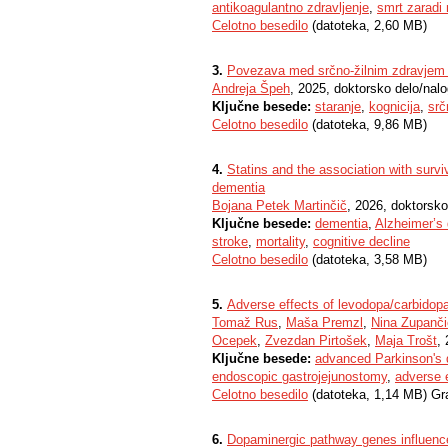
antikoagulantno zdravljenje
,
smrt zaradi
Celotno besedilo
(datoteka, 2,60 MB)
3.
Povezava med srčno-žilnim zdravjem in
Andreja Špeh
, 2025, doktorsko delo/nal
Ključne besede:
staranje
,
kognicija
,
srč
Celotno besedilo
(datoteka, 9,86 MB)
4.
​​Statins and the association with survi
dementia
Bojana Petek Martinčič
, 2026, doktorsko
Ključne besede:
dementia
,
Alzheimer’s
stroke
,
mortality
,
cognitive decline
Celotno besedilo
(datoteka, 3,58 MB)
5.
Adverse effects of levodopa/carbidopa 
Tomaž Rus
,
Maša Premzl
,
Nina Zupanči
Ocepek
,
Zvezdan Pirtošek
,
Maja Trošt
,
Ključne besede:
advanced Parkinson's 
endoscopic gastrojejunostomy
,
adverse 
Celotno besedilo
(datoteka, 1,14 MB) Gr
6.
Dopaminergic pathway genes influence