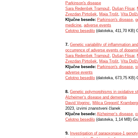
Parkinson's disease
Sara Redenšek Trampuž
,
Dušan Flisar
,
Zvezdan Pirtošek
,
Maja Trošt
,
Vita Dolž
Ključne besede:
Parkinson's disease
,
g
medicine
,
adverse events
Celotno besedilo
(datoteka, 411,70 KB) 
7.
Genetic variability of inflammation an
occurrence of adverse events of dopamin
Sara Redenšek Trampuž
,
Dušan Flisar
,
Zvezdan Pirtošek
,
Maja Trošt
,
Vita Dolž
Ključne besede:
Parkinson's disease
,
s
adverse events
Celotno besedilo
(datoteka, 673,75 KB) 
8.
Genetic polymorphisms in oxidative s
Alzheimer’s disease and dementia
David Vogrinc
,
Milica Gregorič Kramberg
2023, izvirni znanstveni članek
Ključne besede:
Alzheimer’s disease
,
o
Celotno besedilo
(datoteka, 1,14 MB) Gr
9.
Investigation of paraoxonase-1 genoty