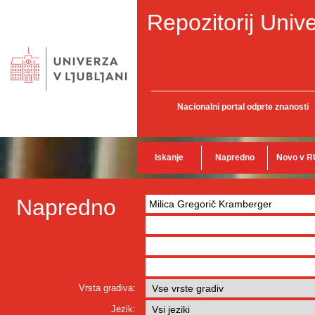
Repozitorij Unive
Nacionalni portal odprte znanosti
Iskanje
Napredno
Novo v R
Napredno
Vrsta gradiva:
Jezik: