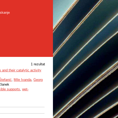
skanje
1 rezultat
 and their catalytic activity
Štefanić
,
Mile Ivanda
,
Georg
 članek
ible supports
,
wet-