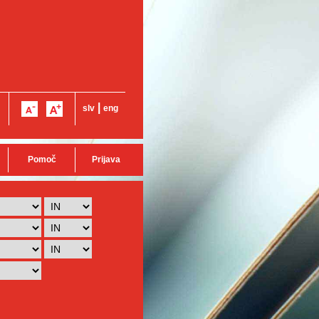
|
slv
eng
Pomoč
Prijava