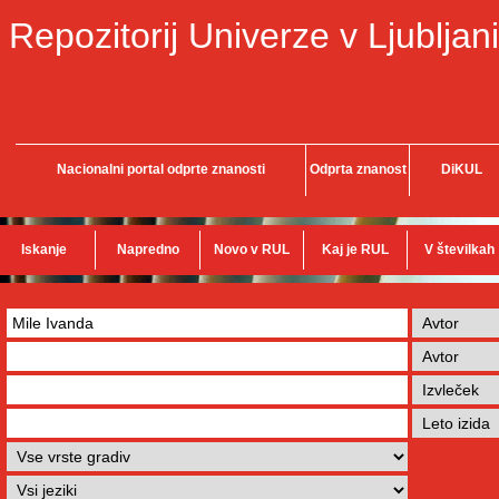
Repozitorij Univerze v Ljubljani
Nacionalni portal odprte znanosti
Odprta znanost
DiKUL
Iskanje
Napredno
Novo v RUL
Kaj je RUL
V številkah