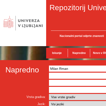
Repozitorij Unive
Nacionalni portal odprte znanosti
Iskanje
Napredno
Novo v R
Napredno
Vrsta gradiva:
Jezik: