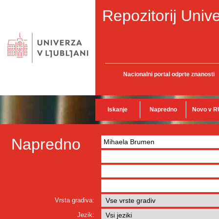
Repozitorij Unive
Nacionalni portal odprte znanosti
Iskanje
Napredno
Novo v R
Napredno
Vrsta gradiva:
Jezik: