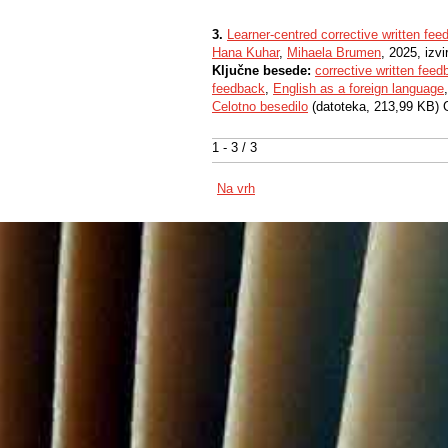
3.
Learner-centred corrective written fe
Hana Kuhar
,
Mihaela Brumen
, 2025, izv
Ključne besede:
corrective written feed
feedback
,
English as a foreign language
Celotno besedilo
(datoteka, 213,99 KB) 
1 - 3 / 3
Na vrh