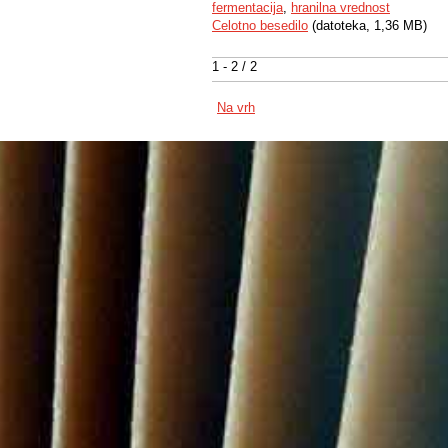
fermentacija
,
hranilna vrednost
Celotno besedilo
(datoteka, 1,36 MB)
1 - 2 / 2
Na vrh