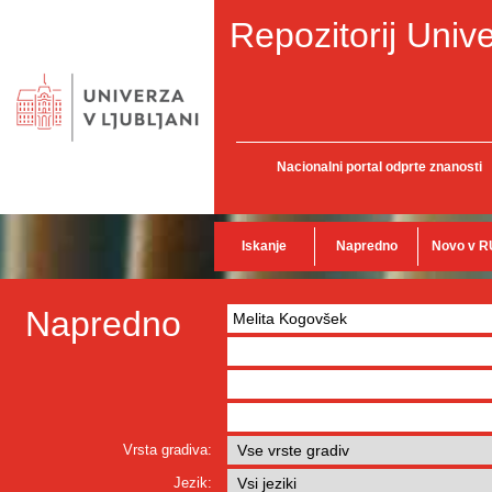
Repozitorij Unive
Nacionalni portal odprte znanosti
Iskanje
Napredno
Novo v R
Napredno
Vrsta gradiva:
Jezik: