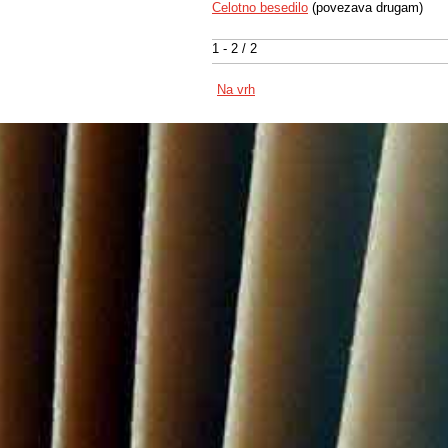
Celotno besedilo
(povezava drugam)
1 - 2 / 2
Na vrh