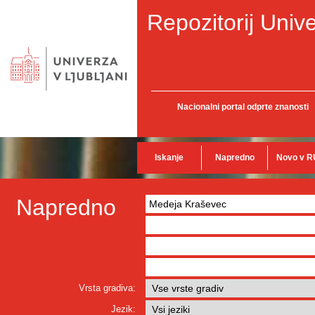
Repozitorij Unive
Nacionalni portal odprte znanosti
Iskanje
Napredno
Novo v R
Napredno
Vrsta gradiva:
Jezik: