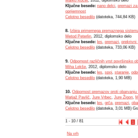
Marko Kocet
, 2012, diplomsko delo
Ključne besede:
nano delci
,
premazi za
oprijemnost
Celotno besedilo
(datoteka, 744,84 KB)
8.
Izbira primernega premaznega sistema
Metod Peterlin
, 2012, diplomsko delo
Ključne besede:
les
,
premazi
,
prekrivni
Celotno besedilo
(datoteka, 733,06 KB)
9.
Odpornost različnih vrst površinsko ob
Miha Lekše
, 2012, diplomsko delo
Ključne besede:
les
,
spoj
,
staranje
,
odp
Celotno besedilo
(datoteka, 1,90 MB)
10.
Odpornost premazov proti obarvanju 
Matjaž Pavlič
,
Jure Vrbec
,
Jure Žigon
,
M
Ključne besede:
les
,
grča
,
premazi
,
oba
Celotno besedilo
(datoteka, 3,01 MB) Gr
1 - 10 / 81
1
Na vrh