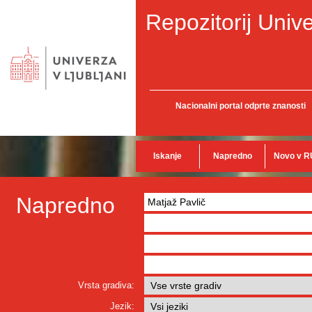
Repozitorij Unive
Nacionalni portal odprte znanosti
Iskanje
Napredno
Novo v R
Napredno
Vrsta gradiva:
Jezik: