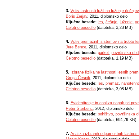
3.
Vpliv lastnosti lužil na luženje češnje
Boris Žerjav
, 2011, diplomsko delo
Ključne besede:
les
,
češnja
,
luženje
,
vo
Celotno besedilo
(datoteka, 3,28 MB)
4.
Vpliv premaznih sistemov na trdoto le
Jure Bence
, 2011, diplomsko delo
Ključne besede:
parket
,
površinska obd
Celotno besedilo
(datoteka, 1,19 MB)
5.
Izbrane fizikalne lastnosti lesnih pre
Grega Česnik
, 2011, diplomsko delo
Ključne besede:
les
,
premaz
,
nanotehno
Celotno besedilo
(datoteka, 3,08 MB)
6.
Evidentiranje in analiza napak pri povr
Peter Šterbenc
, 2012, diplomsko delo
Ključne besede:
pohištvo
,
površinska o
Celotno besedilo
(datoteka, 694,79 KB)
7.
Analiza izbranih odpornostnih lastnos