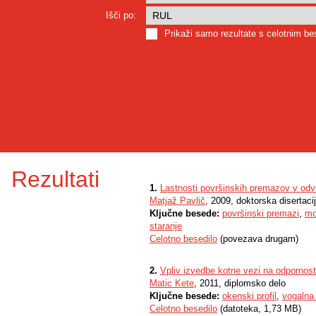
Išči po:
Prikaži samo rezultate s celotnim b
Rezultati
1.
Lastnosti površinskih premazov v odvi
Matjaž Pavlič
, 2009, doktorska disertaci
Ključne besede:
površinski premazi
,
mo
staranje
Celotno besedilo
(povezava drugam)
2.
Vpliv izvedbe kotne vezi na odpornost
Matic Kete
, 2011, diplomsko delo
Ključne besede:
okenski profil
,
vogalna
Celotno besedilo
(datoteka, 1,73 MB)