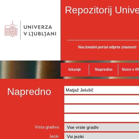
Repozitorij Unive
Nacionalni portal odprte znanosti
Iskanje
Napredno
Novo v R
Napredno
Vrsta gradiva:
Jezik: