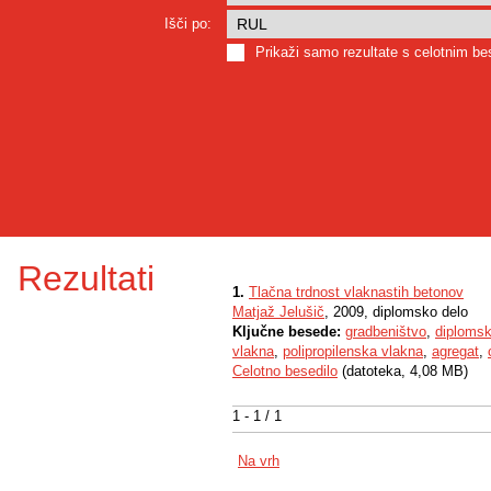
Išči po:
Prikaži samo rezultate s celotnim b
Rezultati
1.
Tlačna trdnost vlaknastih betonov
Matjaž Jelušič
, 2009, diplomsko delo
Ključne besede:
gradbeništvo
,
diplomsk
vlakna
,
polipropilenska vlakna
,
agregat
,
Celotno besedilo
(datoteka, 4,08 MB)
1 - 1 / 1
Na vrh