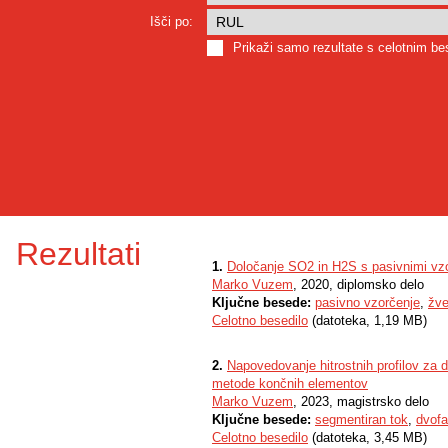
Išči po:
Prikaži samo rezultate s celotnim b
Rezultati
1.
Določanje SO2 in H2S s pasivnimi vzo
Marko Vuzem
, 2020, diplomsko delo
Ključne besede:
pasivno vzorčenje
,
žve
Celotno besedilo
(datoteka, 1,19 MB)
2.
Napovedovanje hitrostnih profilov za 
metode končnih elementov
Marko Vuzem
, 2023, magistrsko delo
Ključne besede:
segmentiran tok
,
dvofa
Celotno besedilo
(datoteka, 3,45 MB)