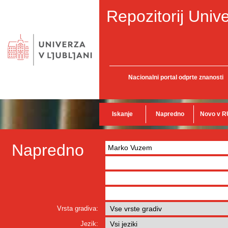
Repozitorij Unive
Nacionalni portal odprte znanosti
Iskanje
Napredno
Novo v R
Napredno
Vrsta gradiva:
Jezik: