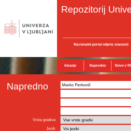
Repozitorij Unive
Nacionalni portal odprte znanosti
Iskanje
Napredno
Novo v R
Napredno
Vrsta gradiva:
Jezik: