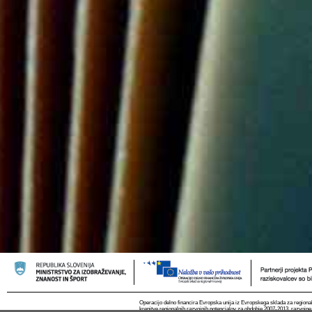
Operacijo delno financira Evropska unija iz Evropskega sklada za regional
krepitve regionalnih razvojnih potencialov za obdobje 2007-2013, razvojne