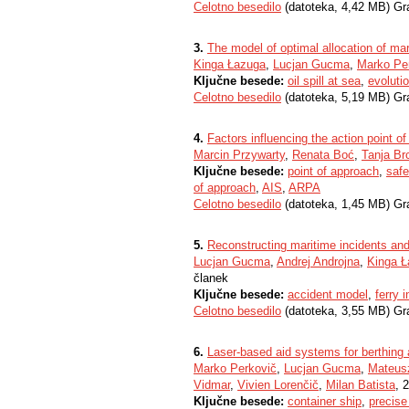
Celotno besedilo
(datoteka, 4,42 MB) Gr
3.
The model of optimal allocation of mar
Kinga Łazuga
,
Lucjan Gucma
,
Marko Pe
Ključne besede:
oil spill at sea
,
evoluti
Celotno besedilo
(datoteka, 5,19 MB) Gr
4.
Factors influencing the action point o
Marcin Przywarty
,
Renata Boć
,
Tanja Br
Ključne besede:
point of approach
,
safe
of approach
,
AIS
,
ARPA
Celotno besedilo
(datoteka, 1,45 MB) Gr
5.
Reconstructing maritime incidents an
Lucjan Gucma
,
Andrej Androjna
,
Kinga 
članek
Ključne besede:
accident model
,
ferry 
Celotno besedilo
(datoteka, 3,55 MB) Gr
6.
Laser-based aid systems for berthing
Marko Perkovič
,
Lucjan Gucma
,
Mateusz
Vidmar
,
Vivien Lorenčič
,
Milan Batista
, 
Ključne besede:
container ship
,
precise