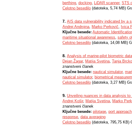
berthing
,
docking
,
LiDAR scanner
,
STS c
Celotno besedilo
(datoteka, 5,74 MB) Gr
7.
AIS data vulnerability indicated by a 
Andrej Androjna
,
Marko Perkovič
,
Ivica 
Ključne besede:
Automatic Identificati
maritime situational awareness
,
safety o
Celotno besedilo
(datoteka, 14,08 MB) G
8.
Analysis of marine-pilot biometric dat
Dejan Žagar
,
Matija Svetina
,
Tanja Brck
znanstveni članek
Ključne besede:
nautical simulator
,
mari
nautical simulator
,
biometrical measurem
Celotno besedilo
(datoteka, 3,27 MB) Gr
9.
Unveiling nuances in data analysis to i
Andrej Košir
,
Matija Svetina
,
Marko Perk
znanstveni članek
Ključne besede:
pilotage
,
port approach
response
,
data averaging
Celotno besedilo
(datoteka, 795,75 KB) 