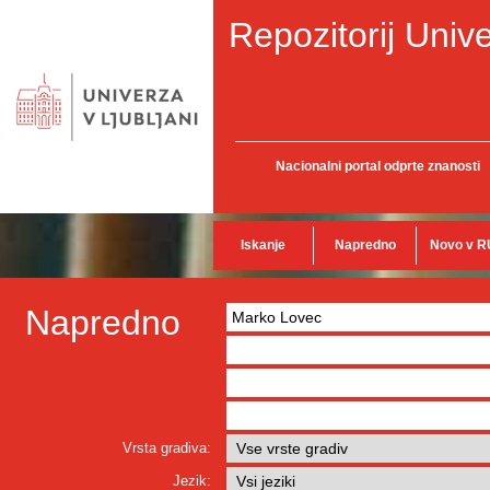
Repozitorij Unive
Nacionalni portal odprte znanosti
Iskanje
Napredno
Novo v R
Napredno
Vrsta gradiva:
Jezik: