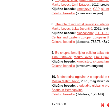
7.
"Big bang" enlargement and Common ag
Marko Lovec
,
Emil Erjavec
, 2012, pregl
Ključne besede:
kmetijstvo
,
CAP
,
skupn
Celotno besedilo
(povezava drugam)
8.
The role of industrial revival in unta
Marko Lovec
,
Luka Juvančič
, 2021, izvi
Ključne besede:
bioeconomy
,
STI–DUI 
Central and Eastern Europe
,
European U
Celotno besedilo
(datoteka, 762,73 KB) 
9.
Bo skupna kmetijska politika talka inte
Tina Fistravec
,
Marko Lovec
,
Emil Erjav
Ključne besede:
kmetijstvo
,
skupna kmet
Celotno besedilo
(povezava drugam)
10.
Mednarodna trgovina z e-odpadki in 
Melika Mahmutović
, 2021, magistrsko d
Ključne besede:
e-odpadki
,
globalno pr
Bosna in Hercegovina
Celotno besedilo
(datoteka, 1,25 MB)
1 - 10 / 60