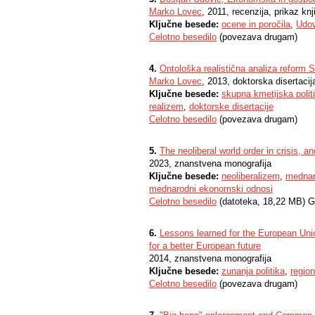
Marko Lovec
, 2011, recenzija, prikaz knji
Ključne besede:
ocene in poročila
,
Udov
Celotno besedilo
(povezava drugam)
4.
Ontološka realistična analiza reform 
Marko Lovec
, 2013, doktorska disertacij
Ključne besede:
skupna kmetijska polit
realizem
,
doktorske disertacije
Celotno besedilo
(povezava drugam)
5.
The neoliberal world order in crisis, a
2023, znanstvena monografija
Ključne besede:
neoliberalizem
,
mednar
mednarodni ekonomski odnosi
Celotno besedilo
(datoteka, 18,22 MB) G
6.
Lessons learned for the European Unio
for a better European future
2014, znanstvena monografija
Ključne besede:
zunanja politika
,
regio
Celotno besedilo
(povezava drugam)