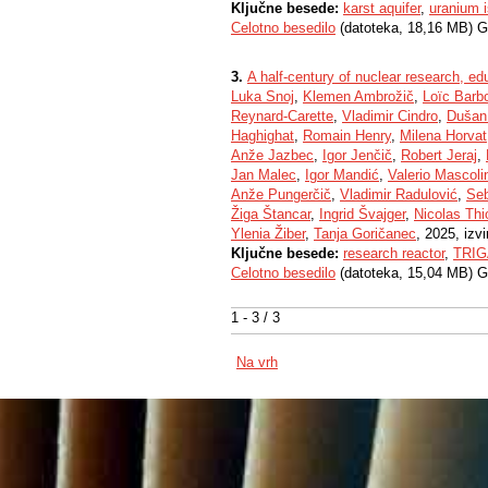
Ključne besede:
karst aquifer
,
uranium 
Celotno besedilo
(datoteka, 18,16 MB) G
3.
A half-century of nuclear research, ed
Luka Snoj
,
Klemen Ambrožič
,
Loïc Barb
Reynard-Carette
,
Vladimir Cindro
,
Dušan
Haghighat
,
Romain Henry
,
Milena Horvat
Anže Jazbec
,
Igor Jenčič
,
Robert Jeraj
,
Jan Malec
,
Igor Mandić
,
Valerio Mascoli
Anže Pungerčič
,
Vladimir Radulović
,
Seb
Žiga Štancar
,
Ingrid Švajger
,
Nicolas Thi
Ylenia Žiber
,
Tanja Goričanec
, 2025, izv
Ključne besede:
research reactor
,
TRIG
Celotno besedilo
(datoteka, 15,04 MB) G
1 - 3 / 3
Na vrh