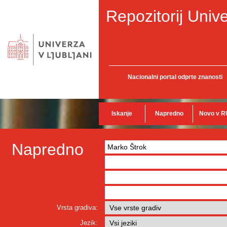
Repozitorij Unive
Nacionalni portal odprte znanosti
Iskanje
Napredno
Novo v R
Napredno
Vrsta gradiva:
Jezik: