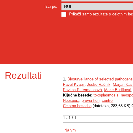
Išči po:
Prikaži samo rezultate s celotnim b
Rezultati
1.
Biosurveillance of selected pathogens 
Pavel Kvapil
,
Joško Račnik
,
Marjan Kast
Pavlina Pittermannová
,
Marie Budíková
Ključne besede:
toxoplasmosis
,
neospo
Neospora
,
prevention
,
control
Celotno besedilo
(datoteka, 283,65 KB) 
1 - 1 / 1
Na vrh