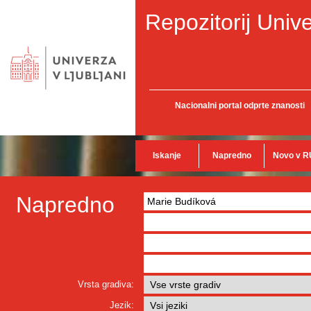
Repozitorij Unive
Nacionalni portal odprte znanosti
Iskanje
Napredno
Novo v R
Napredno
Vrsta gradiva:
Jezik: