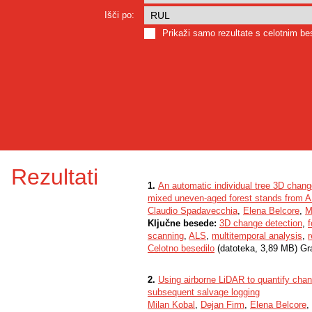
Išči po:
Prikaži samo rezultate s celotnim b
Rezultati
1.
An automatic individual tree 3D chang
mixed uneven-aged forest stands from 
Claudio Spadavecchia
,
Elena Belcore
,
M
Ključne besede:
3D change detection
,
f
scanning
,
ALS
,
multitemporal analysis
,
Celotno besedilo
(datoteka, 3,89 MB) Gr
2.
Using airborne LiDAR to quantify chang
subsequent salvage logging
Milan Kobal
,
Dejan Firm
,
Elena Belcore
,