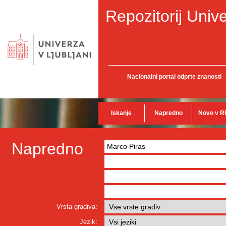
Repozitorij Unive
Nacionalni portal odprte znanosti
Iskanje
Napredno
Novo v R
Napredno
Vrsta gradiva:
Jezik: