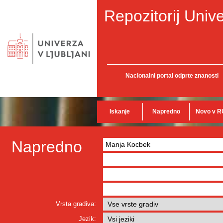
Repozitorij Unive
Nacionalni portal odprte znanosti
Iskanje
Napredno
Novo v R
Napredno
Vrsta gradiva:
Jezik: