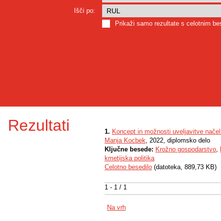
Išči po:
Prikaži samo rezultate s celotnim b
Rezultati
1.
Koncept in možnosti uveljavitve nače
Manja Kocbek
, 2022, diplomsko delo
Ključne besede:
Krožno gospodarstvo
,
kmetijska politika
Celotno besedilo
(datoteka, 889,73 KB)
1 - 1 / 1
Na vrh