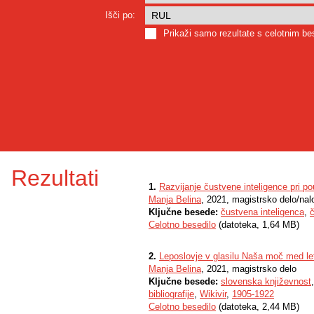
Išči po:
Prikaži samo rezultate s celotnim b
Rezultati
1.
Razvijanje čustvene inteligence pri p
Manja Belina
, 2021, magistrsko delo/nal
Ključne besede:
čustvena inteligenca
,
Celotno besedilo
(datoteka, 1,64 MB)
2.
Leposlovje v glasilu Naša moč med l
Manja Belina
, 2021, magistrsko delo
Ključne besede:
slovenska književnost
bibliografije
,
Wikivir
,
1905-1922
Celotno besedilo
(datoteka, 2,44 MB)