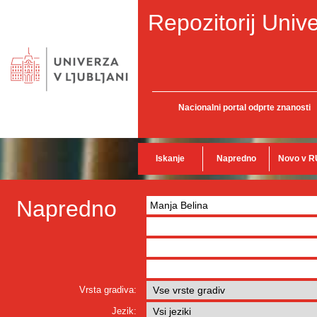
Repozitorij Unive
Nacionalni portal odprte znanosti
Iskanje
Napredno
Novo v R
Napredno
Vrsta gradiva:
Jezik: