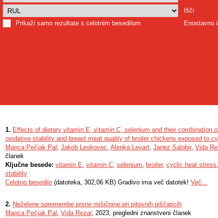
Išči
Prikaži samo rezultate s celotnim besedilom
Enostavno i
1.
Effects of dietary vitamin E, vitamin C, selenium and their combination o
oxidative stability and breast meat quality of broiler chickens exposed to cy
Manca Pečjak Pal
,
Jakob Leskovec
,
Alenka Levart
,
Janez Salobir
,
Vida Re
članek
Ključne besede:
vitamin E
,
vitamin C
,
selenium
,
broiler
,
cyclic heat stress
stability
Celotno besedilo
(datoteka, 302,06 KB) Gradivo ima več datotek!
Več...
2.
Neželene spremembe prsne mišičnine pri pitovnih piščancih
Manca Pečjak Pal
,
Vida Rezar
, 2023, pregledni znanstveni članek