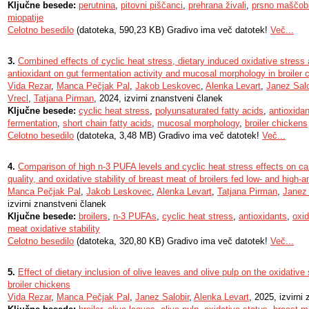
Ključne besede:
perutnina
,
pitovni piščanci
,
prehrana živali
,
prsno maščob
miopatije
Celotno besedilo
(datoteka, 590,23 KB) Gradivo ima več datotek!
Več...
3.
Combined effects of cyclic heat stress, dietary induced oxidative stress a
antioxidant on gut fermentation activity and mucosal morphology in broiler 
Vida Rezar
,
Manca Pečjak Pal
,
Jakob Leskovec
,
Alenka Levart
,
Janez Salo
Vrecl
,
Tatjana Pirman
, 2024, izvirni znanstveni članek
Ključne besede:
cyclic heat stress
,
polyunsaturated fatty acids
,
antioxida
fermentation
,
short chain fatty acids
,
mucosal morphology
,
broiler chickens
Celotno besedilo
(datoteka, 3,48 MB) Gradivo ima več datotek!
Več...
4.
Comparison of high n-3 PUFA levels and cyclic heat stress effects on ca
quality, and oxidative stability of breast meat of broilers fed low- and high-a
Manca Pečjak Pal
,
Jakob Leskovec
,
Alenka Levart
,
Tatjana Pirman
,
Janez 
izvirni znanstveni članek
Ključne besede:
broilers
,
n-3 PUFAs
,
cyclic heat stress
,
antioxidants
,
oxid
meat oxidative stability
Celotno besedilo
(datoteka, 320,80 KB) Gradivo ima več datotek!
Več...
5.
Effect of dietary inclusion of olive leaves and olive pulp on the oxidative
broiler chickens
Vida Rezar
,
Manca Pečjak Pal
,
Janez Salobir
,
Alenka Levart
, 2025, izvirni