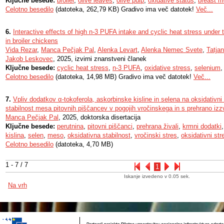
Ključne besede:
broiler
,
olive leaves
,
olive pulp
,
oxidative status
,
breast m
Celotno besedilo
(datoteka, 262,79 KB) Gradivo ima več datotek!
Več...
6.
Interactive effects of high n-3 PUFA intake and cyclic heat stress under t
in broiler chickens
Vida Rezar
,
Manca Pečjak Pal
,
Alenka Levart
,
Alenka Nemec Svete
,
Tatja
Jakob Leskovec
, 2025, izvirni znanstveni članek
Ključne besede:
cyclic heat stress
,
n-3 PUFA
,
oxidative stress
,
selenium
Celotno besedilo
(datoteka, 14,98 MB) Gradivo ima več datotek!
Več...
7.
Vpliv dodatkov α-tokoferola, askorbinske kisline in selena na oksidativni
stabilnost mesa pitovnih piščancev v pogojih vročinskega in s prehrano iz
Manca Pečjak Pal
, 2025, doktorska disertacija
Ključne besede:
perutnina
,
pitovni piščanci
,
prehrana živali
,
krmni dodatki
kislina
,
selen
,
meso
,
oksidativna stabilnost
,
vročinski stres
,
oksidativni str
Celotno besedilo
(datoteka, 4,70 MB)
1 - 7 / 7
1
Iskanje izvedeno v 0.05 sek.
Na vrh