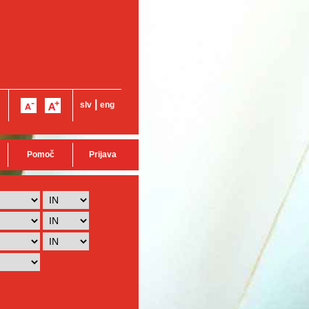
|
slv
eng
Pomoč
Prijava