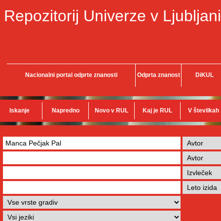
Repozitorij Univerze v Ljubljani
Nacionalni portal odprte znanosti
Odprta znanost
DiKUL
Iskanje
Napredno
Novo v RUL
Kaj je RUL
V številkah