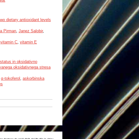
eat
wo dietary antioxidant levels
na Pirman
,
Janez Salobir
,
,
vitamin C
,
vitamin E
 status in oksidativno
zvanega oksidativnega stresa
,
α-tokoferol
,
askorbinska
es