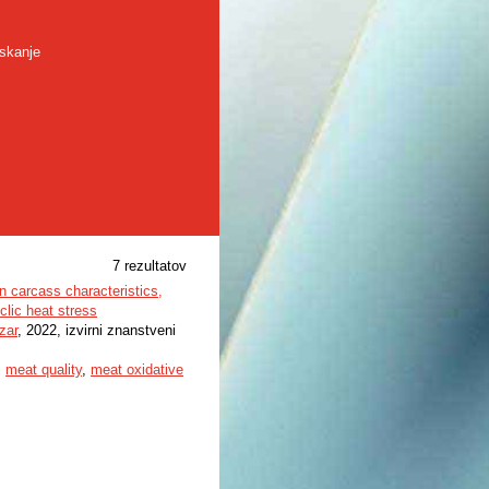
skanje
7 rezultatov
n carcass characteristics,
clic heat stress
zar
, 2022, izvirni znanstveni
,
meat quality
,
meat oxidative