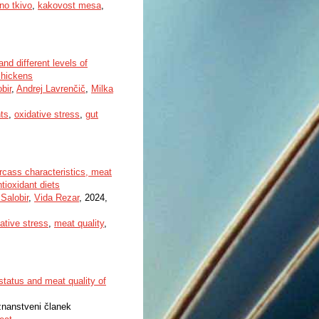
no tkivo
,
kakovost mesa
,
nd different levels of
chickens
bir
,
Andrej Lavrenčič
,
Milka
nts
,
oxidative stress
,
gut
rcass characteristics, meat
ntioxidant diets
Salobir
,
Vida Rezar
, 2024,
ative stress
,
meat quality
,
 status and meat quality of
 znanstveni članek