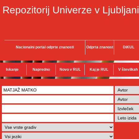
Repozitorij Univerze v Ljubljani
Nacionalni portal odprte znanosti
Odprta znanost
DiKUL
Iskanje
Napredno
Novo v RUL
Kaj je RUL
V številkah