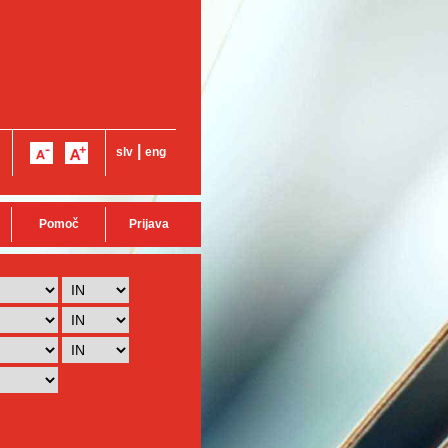
|
slv
eng
Pomoč
Prijava