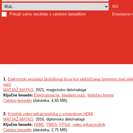
Išči
Prikaži samo rezultate s celotnim besedilom
Enostavno i
1.
Elektronski emulator biološkega tkiva kot električnega bremena med elekt
pulzi
MATJAŽ MATKO
, 2021, magistrsko delo/naloga
Ključne besede:
Elektroporacija
,
bipolarni pulzi
,
biološko breme
Celotno besedilo
(datoteka, 4,65 MB)
2.
Krmilnik video prikazovalnika z vmesnikom HDMI
MATJAŽ MATKO
, 2016, diplomsko delo/naloga
Ključne besede:
HDMI
,
TMDS
,
FPGA
,
video prikazovalnik
Celotno besedilo
(datoteka, 2,75 MB)