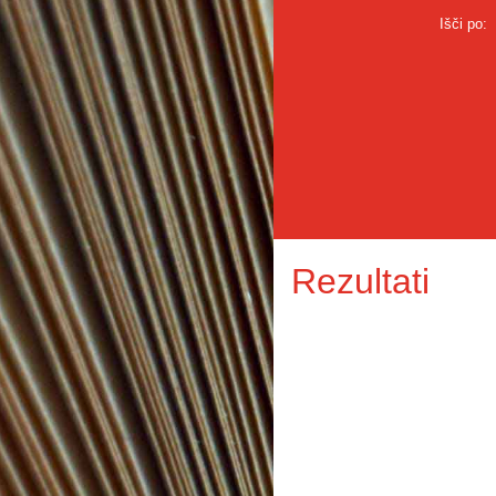
Išči po:
Rezultati