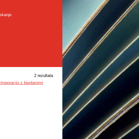
skanje
2 rezultata
roporacijo z bipolarnimi