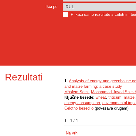
Išči po:
Prikaži samo rezultate s celotnim b
Rezultati
1.
Analysis of energy and greenhouse ga
and maize farming: a case study
Móslem Sami
,
Mohammad Javad Shiekh
Ključne besede:
wheat
,
triticum
,
maize
energy consumption
,
environmental imp
Celotno besedilo
(povezava drugam)
1 - 1 / 1
Na vrh