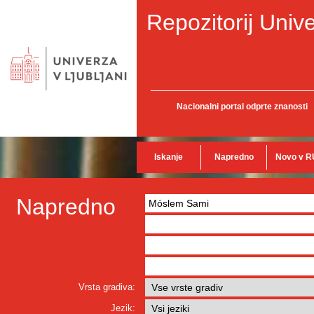
Repozitorij Unive
Nacionalni portal odprte znanosti
Iskanje
Napredno
Novo v R
Napredno
Vrsta gradiva:
Jezik: