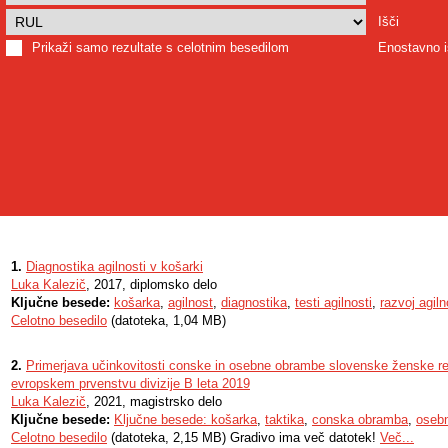
Išči
Prikaži samo rezultate s celotnim besedilom
Enostavno i
1.
Diagnostika agilnosti v košarki
Luka Kalezič
, 2017, diplomsko delo
Ključne besede:
košarka
,
agilnost
,
diagnostika
,
testi agilnosti
,
razvoj agiln
Celotno besedilo
(datoteka, 1,04 MB)
2.
Primerjava učinkovitosti conske in osebne obrambe slovenske ženske r
evropskem prvenstvu divizije B leta 2019
Luka Kalezič
, 2021, magistrsko delo
Ključne besede:
Ključne besede: košarka
,
taktika
,
conska obramba
,
oseb
Celotno besedilo
(datoteka, 2,15 MB) Gradivo ima več datotek!
Več...