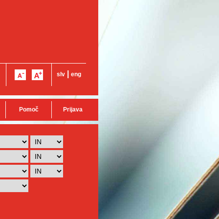
|
slv
eng
Pomoč
Prijava