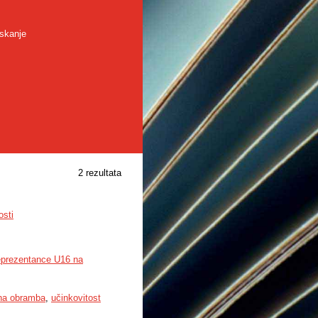
skanje
2 rezultata
osti
eprezentance U16 na
na obramba
,
učinkovitost