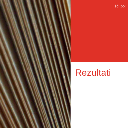
Išči po:
Rezultati