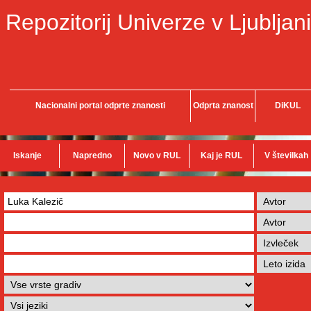
Repozitorij Univerze v Ljubljani
Nacionalni portal odprte znanosti
Odprta znanost
DiKUL
Iskanje
Napredno
Novo v RUL
Kaj je RUL
V številkah