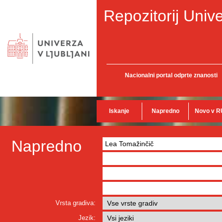
Repozitorij Unive
Nacionalni portal odprte znanosti
Iskanje
Napredno
Novo v R
Napredno
Vrsta gradiva:
Jezik: