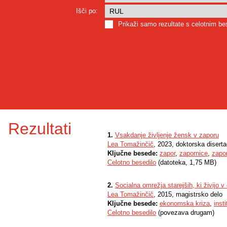
Išči po:
Prikaži samo rezultate s celotnim b
Rezultati
1.
Vsakdanje življenje žensk v zaporu
Lea Tomažinčič
, 2023, doktorska diserta
Ključne besede:
zapor
,
zapornice
,
zapo
Celotno besedilo
(datoteka, 1,75 MB)
2.
Socialna omrežja starejših, ki živijo 
Lea Tomažinčič
, 2015, magistrsko delo
Ključne besede:
ekonomska kriza
,
inst
Celotno besedilo
(povezava drugam)