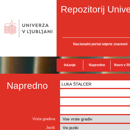
Repozitorij Unive
Nacionalni portal odprte znanosti
Iskanje
Napredno
Novo v R
Napredno
Vrsta gradiva:
Jezik: