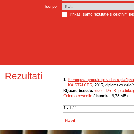
Išči po:
Prikaži samo rezultate s celotnim b
Rezultati
1.
Primerjava produkcije videa s plačlji
LUKA ŠTALCER
, 2015, diplomsko delo/
Ključne besede:
video
,
DSLR
,
produkci
Celotno besedilo
(datoteka, 6,78 MB)
1 - 1 / 1
Na vrh