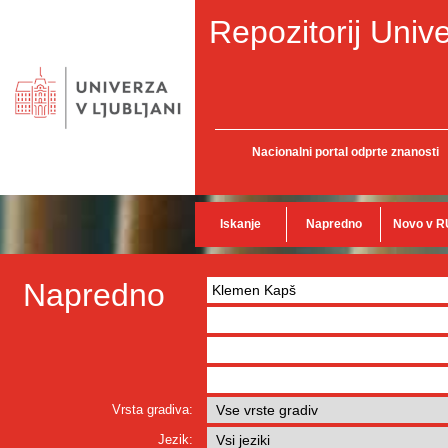
Repozitorij Unive
Nacionalni portal odprte znanosti
Iskanje
Napredno
Novo v R
Napredno
Vrsta gradiva:
Jezik: