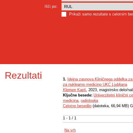
Išči po:
Prikaži samo rezultate s celotnim b
Rezultati
1.
Idejna zasnova Kliničnega oddelka za ga
za nuklearno medicino UKC Ljubljana
Klemen Kapš
, 2023, magistrsko delo/na
Ključne besede:
Univerzitetni klinični c
medicina
,
radiologija
Celotno besedilo
(datoteka, 66,94 MB) G
1 - 1 / 1
Na vrh