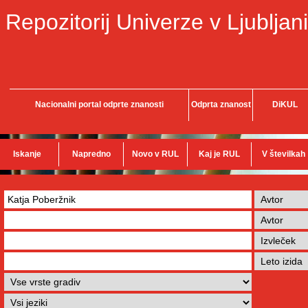
Repozitorij Univerze v Ljubljani
Nacionalni portal odprte znanosti
Odprta znanost
DiKUL
Iskanje
Napredno
Novo v RUL
Kaj je RUL
V številkah