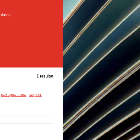
skanje
1 rezultat
,
nakupna cena
,
razpon
,