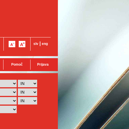
|
slv
eng
Pomoč
Prijava