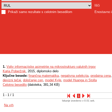
Išči
Prikaži samo rezultate s celotnim besedilom
Enostavno i
1.
Vpliv informacijske asimetrije na mikrostrukturo valutnih trgov
Katja Poberžnik
, 2015, diplomsko delo
Ključne besede:
finančna matematika
,
negativna selekcija
,
prodajna cena
devizni tečaj
,
določanje cen
,
model Kyle
,
model Huanga in Stolla
Celotno besedilo
(datoteka, 381,34 KB)
1 - 1 / 1
1
Iskanje izvedeno v 0.01 sek.
Na vrh