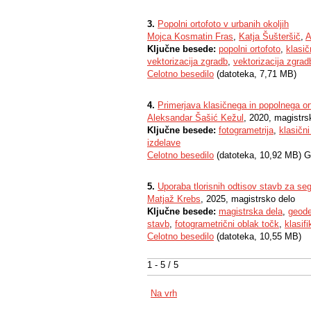
3.
Popolni ortofoto v urbanih okoljih
Mojca Kosmatin Fras
,
Katja Šušteršič
,
A
Ključne besede:
popolni ortofoto
,
klasič
vektorizacija zgradb
,
vektorizacija zgrad
Celotno besedilo
(datoteka, 7,71 MB)
4.
Primerjava klasičnega in popolnega or
Aleksandar Šašić Kežul
, 2020, magistrs
Ključne besede:
fotogrametrija
,
klasični
izdelave
Celotno besedilo
(datoteka, 10,92 MB) G
5.
Uporaba tlorisnih odtisov stavb za se
Matjaž Krebs
, 2025, magistrsko delo
Ključne besede:
magistrska dela
,
geode
stavb
,
fotogrametrični oblak točk
,
klasifi
Celotno besedilo
(datoteka, 10,55 MB)
1 - 5 / 5
Na vrh