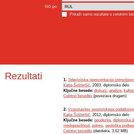
Išči po:
Prikaži samo rezultate s celotnim b
Rezultati
1.
Televizijska reprezentacija stereotipov
Katja Šušteršič
, 2003, diplomsko delo
Ključne besede:
diskurz
,
analize
,
kultur
Celotno besedilo
(povezava drugam)
2.
Vzpostavitev prostorskega podatkovn
Katja Šušteršič
, 2012, diplomsko delo
Ključne besede:
geodezija
,
diplomska d
medopravilnost
,
potres
,
geološka podlag
Celotno besedilo
(datoteka, 3,62 MB)