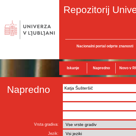
Repozitorij Unive
Nacionalni portal odprte znanosti
Iskanje
Napredno
Novo v R
Napredno
Vrsta gradiva:
Jezik: