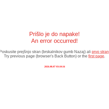
Prišlo je do napake!
An error occurred!
Poskusite prejšnjo stran (brskalnikov gumb Nazaj) ali
prvo stran
Try previous page (browser's Back Button) or the
first page
.
2026.08.07 03:10:34