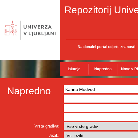
Repozitorij Unive
Nacionalni portal odprte znanosti
Iskanje
Napredno
Novo v R
Napredno
Vrsta gradiva:
Jezik: