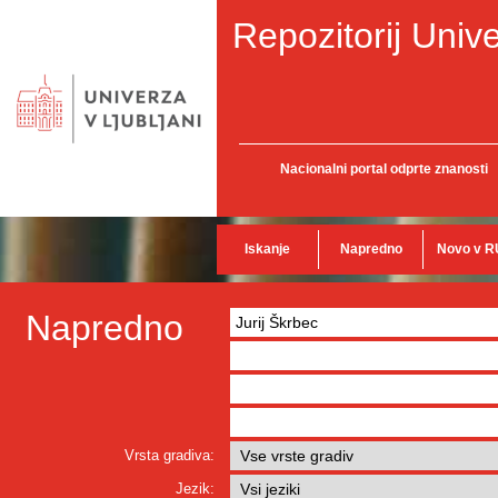
Repozitorij Unive
Nacionalni portal odprte znanosti
Iskanje
Napredno
Novo v R
Napredno
Vrsta gradiva:
Jezik: