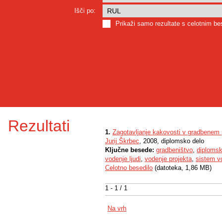
Išči po:
Prikaži samo rezultate s celotnim b
Rezultati
1.
Zagotavljanje kakovosti v gradbenem 
Jurij Škrbec
, 2008, diplomsko delo
Ključne besede:
gradbeništvo
,
diplomsk
vodenje ljudi
,
vodenje projekta
,
sistem v
Celotno besedilo
(datoteka, 1,86 MB)
1 - 1 / 1
Na vrh