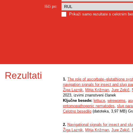
Išči po:
Prikaži samo rezultate s celotnim b
Rezultati
1.
The role of ascorbate–glutathione sys
navigation signals for insect and slug p
Žiga Laznik
,
Mitja Križman
,
Jure Zekič
,
2023, izvirni znanstveni članek
Ključne besede:
lettuce
,
wireworms
,
as
entomopathogenic nematodes
,
slug par
Celotno besedilo
(datoteka, 3,97 MB) Gr
2.
Navigational signals for insect and sl
Žiga Laznik
,
Mitja Križman
,
Jure Zekič
,