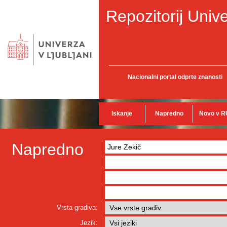
Repozitorij Unive
Nacionalni portal odprte znanosti
Iskanje
Napredno
Novo v R
Napredno
Vrsta gradiva:
Jezik: