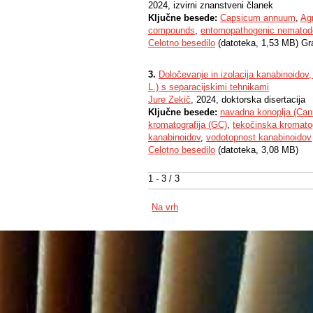
2024, izvirni znanstveni članek
Ključne besede:
Capsicum annuum
,
Agr
compounds
,
entomopathogenic nematod
Celotno besedilo
(datoteka, 1,53 MB) Gr
3.
Določevanje in izolacija kanabinoidov,
L.) s separacijskimi tehnikami
Jure Zekič
, 2024, doktorska disertacija
Ključne besede:
navadna konoplja (Cann
kromatografija (GC)
,
tekočinska kromatog
kanabinoidov
,
vodotopnost kanabinoidov
Celotno besedilo
(datoteka, 3,08 MB)
1 - 3 / 3
Na vrh