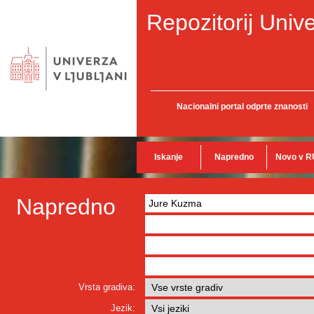
Repozitorij Unive
Nacionalni portal odprte znanosti
Iskanje
Napredno
Novo v R
Napredno
Vrsta gradiva:
Jezik: