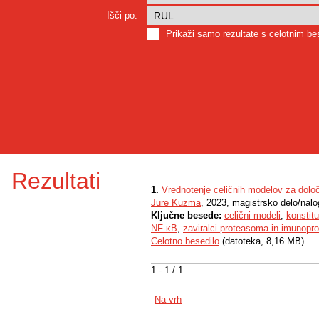
Išči po:
Prikaži samo rezultate s celotnim b
Rezultati
1.
Vrednotenje celičnih modelov za določ
Jure Kuzma
, 2023, magistrsko delo/nal
Ključne besede:
celični modeli
,
konstit
NF-κB
,
zaviralci proteasoma in imunop
Celotno besedilo
(datoteka, 8,16 MB)
1 - 1 / 1
Na vrh