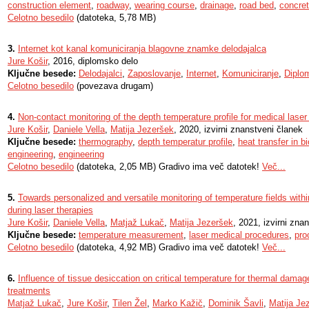
construction element
,
roadway
,
wearing course
,
drainage
,
road bed
,
concre
Celotno besedilo
(datoteka, 5,78 MB)
3.
Internet kot kanal komuniciranja blagovne znamke delodajalca
Jure Košir
, 2016, diplomsko delo
Ključne besede:
Delodajalci
,
Zaposlovanje
,
Internet
,
Komuniciranje
,
Diplo
Celotno besedilo
(povezava drugam)
4.
Non-contact monitoring of the depth temperature profile for medical lase
Jure Košir
,
Daniele Vella
,
Matija Jezeršek
, 2020, izvirni znanstveni članek
Ključne besede:
thermography
,
depth temperatur profile
,
heat transfer in bi
engineering
,
engineering
Celotno besedilo
(datoteka, 2,05 MB) Gradivo ima več datotek!
Več...
5.
Towards personalized and versatile monitoring of temperature fields with
during laser therapies
Jure Košir
,
Daniele Vella
,
Matjaž Lukač
,
Matija Jezeršek
, 2021, izvirni zna
Ključne besede:
temperature measurement
,
laser medical procedures
,
pro
Celotno besedilo
(datoteka, 4,92 MB) Gradivo ima več datotek!
Več...
6.
Influence of tissue desiccation on critical temperature for thermal dama
treatments
Matjaž Lukač
,
Jure Košir
,
Tilen Žel
,
Marko Kažič
,
Dominik Šavli
,
Matija Je