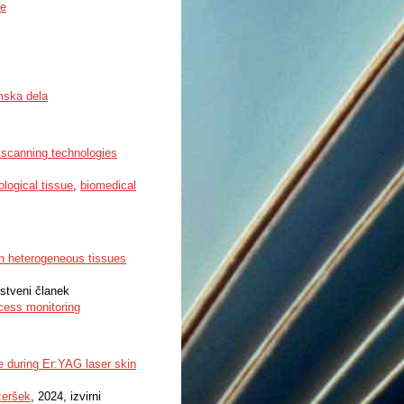
te
mska dela
r scanning technologies
ological tissue
,
biomedical
in heterogeneous tissues
nstveni članek
cess monitoring
ge during Er:YAG laser skin
zeršek
, 2024, izvirni