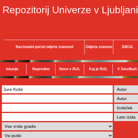
Repozitorij Univerze v Ljubljani
Nacionalni portal odprte znanosti
Odprta znanost
DiKUL
Iskanje
Napredno
Novo v RUL
Kaj je RUL
V številkah