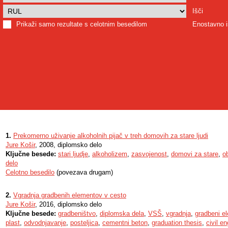
Išči
Prikaži samo rezultate s celotnim besedilom
Enostavno i
1.
Prekomerno uživanje alkoholnih pijač v treh domovih za stare ljudi
Jure Košir
, 2008, diplomsko delo
Ključne besede:
stari ljudje
,
alkoholizem
,
zasvojenost
,
domovi za stare
,
o
delo
Celotno besedilo
(povezava drugam)
2.
Vgradnja gradbenih elementov v cesto
Jure Košir
, 2016, diplomsko delo
Ključne besede:
gradbeništvo
,
diplomska dela
,
VSŠ
,
vgradnja
,
gradbeni e
plast
,
odvodnjavanje
,
posteljica
,
cementni beton
,
graduation thesis
,
civil e