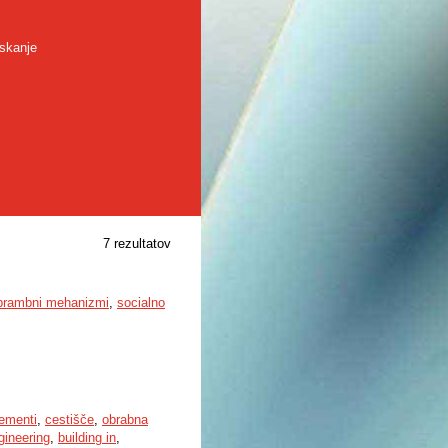
skanje
7 rezultatov
brambni mehanizmi
,
socialno
lementi
,
cestišče
,
obrabna
ngineering
,
building in
,