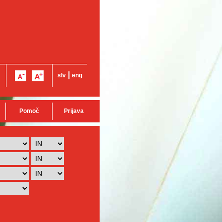
|
slv
eng
Pomoč
Prijava