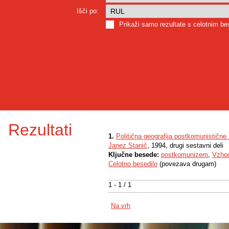
Išči po:
Prikaži samo rezultate s celotnim b
Rezultati
1.
Politična geografija postkomunistične
Janez Stanič
, 1994, drugi sestavni deli
Ključne besede:
postkomunizem
,
Vzho
Celotno besedilo
(povezava drugam)
1 - 1 / 1
Na vrh