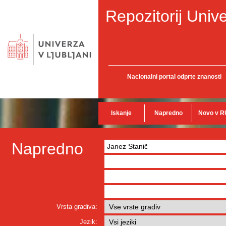
Repozitorij Unive
Nacionalni portal odprte znanosti
Iskanje
Napredno
Novo v R
Napredno
Vrsta gradiva:
Jezik: