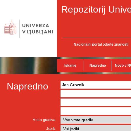
Repozitorij Unive
Nacionalni portal odprte znanosti
Iskanje
Napredno
Novo v R
Napredno
Vrsta gradiva:
Jezik: