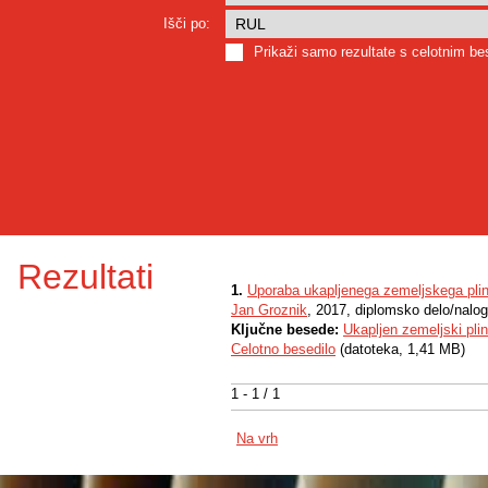
Išči po:
Prikaži samo rezultate s celotnim b
Rezultati
1.
Uporaba ukapljenega zemeljskega plina
Jan Groznik
, 2017, diplomsko delo/nalo
Ključne besede:
Ukapljen zemeljski plin
Celotno besedilo
(datoteka, 1,41 MB)
1 - 1 / 1
Na vrh