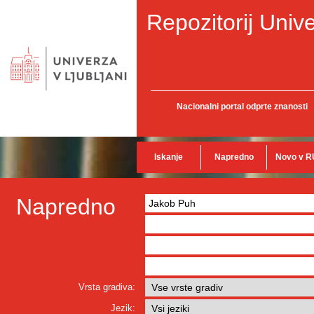
Repozitorij Unive
Nacionalni portal odprte znanosti
Iskanje
Napredno
Novo v R
Napredno
Vrsta gradiva:
Jezik: