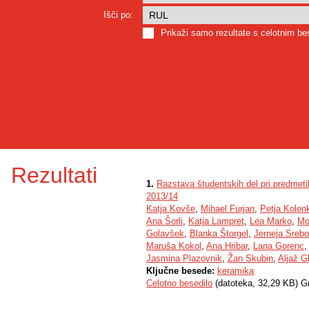
Išči po:
Prikaži samo rezultate s celotnim b
Rezultati
1.
Razstava študentskih del pri predmet
2013/14
Katja Kovše
,
Mihael Furjan
,
Petja Kolen
Ana Šorli
,
Katja Lampret
,
Lea Marko
,
Mo
Golavšek
,
Blanka Štorgel
,
Jerneja Srebo
Maruša Kokol
,
Ana Hribar
,
Lana Gorenc
Jasmina Plazovnik
,
Žan Skubin
,
Aljaž G
Ključne besede:
keramika
Celotno besedilo
(datoteka, 32,29 KB) G