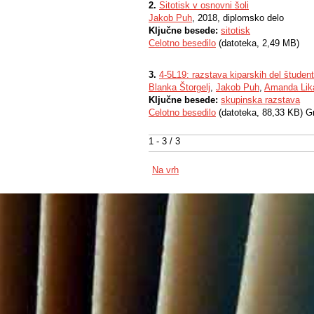
2.
Sitotisk v osnovni šoli
Jakob Puh
, 2018, diplomsko delo
Ključne besede:
sitotisk
Celotno besedilo
(datoteka, 2,49 MB)
3.
4-5L19: razstava kiparskih del študen
Blanka Štorgelj
,
Jakob Puh
,
Amanda Lik
Ključne besede:
skupinska razstava
Celotno besedilo
(datoteka, 88,33 KB) G
1 - 3 / 3
Na vrh