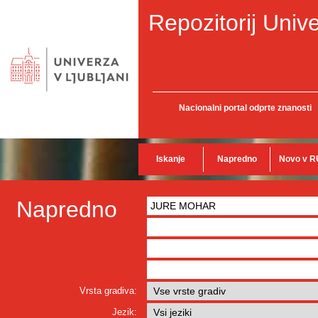
Repozitorij Unive
Nacionalni portal odprte znanosti
Iskanje
Napredno
Novo v R
Napredno
Vrsta gradiva:
Jezik: