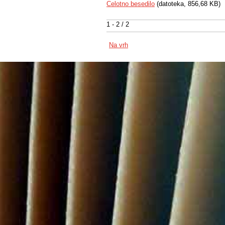
Celotno besedilo
(datoteka, 856,68 KB)
1 - 2 / 2
Na vrh