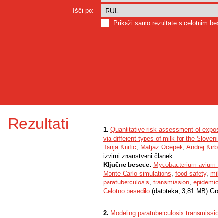
Išči po:
Prikaži samo rezultate s celotnim b
Rezultati
1.
Quantitative risk assessment of exp
via different types of milk for the Slove
Tanja Knific
,
Matjaž Ocepek
,
Andrej Kirb
izvirni znanstveni članek
Ključne besede:
Mycobacterium avium s
Monte Carlo simulations
,
food safety
,
mi
paratuberculosis
,
transmission
,
epidemio
Celotno besedilo
(datoteka, 3,81 MB) Gr
2.
Modeling paratuberculosis transmission