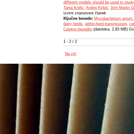
different models should be used to study
Tanja Knific
,
Andrej Kirbiš
,
Jörn Martin 
izvirni znanstveni članek
Ključne besede:
Mycobacterium avium s
dairy herds
,
within-herd transmission
,
ca
Celotno besedilo
(datoteka, 2,83 MB) Gr
1 - 2 / 2
Na vrh