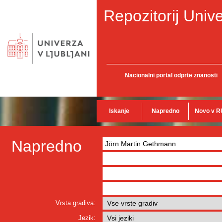
Repozitorij Unive
Nacionalni portal odprte znanosti
Iskanje
Napredno
Novo v R
Napredno
Vrsta gradiva:
Jezik: